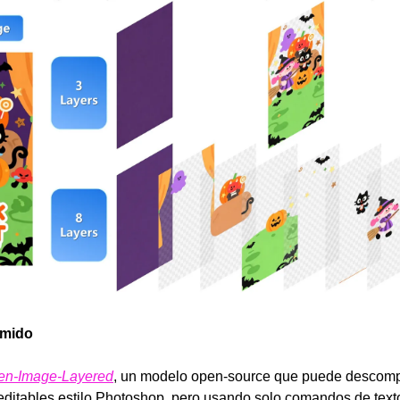
umido
n-Image-Layered
, un modelo open-source que puede descompo
ditables estilo Photoshop, pero usando solo comandos de texto