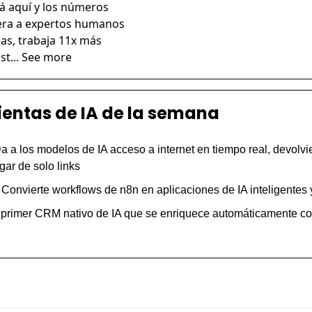
á aquí y los números 
ra a expertos humanos 
as, trabaja 11x más 
st... See more
ientas de IA de la semana
a a los modelos de IA acceso a internet en tiempo real, devolvi
gar de solo links
Convierte workflows de n8n en aplicaciones de IA inteligentes 
 primer CRM nativo de IA que se enriquece automáticamente con