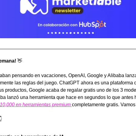
semana! 
👋
taban pensando en vacaciones, OpenAI, Google y Alibaba lanza
ente las reglas del juego. ChatGPT ahora es una plataforma 
tus productos, Google acaba de regalar gratis uno de los 3 mode
aba lanzó una herramienta que hace en segundos lo que antes h
10,000 en herramientas premium 
completamente gratis. Vamos 
👇