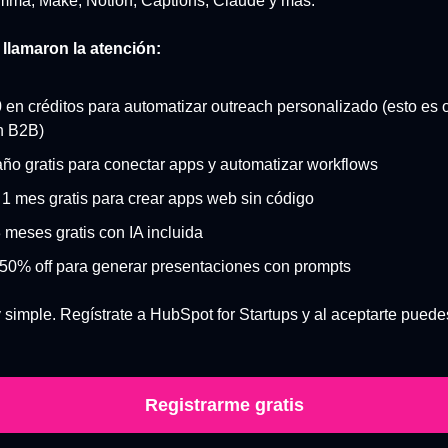
mma, Make, Notion, Captions, Claude y más.
llamaron la atención:
 en créditos para automatizar outreach personalizado (esto es o
n B2B)
año gratis para conectar apps y automatizar workflows
1 mes gratis para crear apps web sin código
 meses gratis con IA incluida
50% off para generar presentaciones con prompts
simple. Regístrate a HubSpot for Startups y al aceptarte puedes
Registrarme gratis