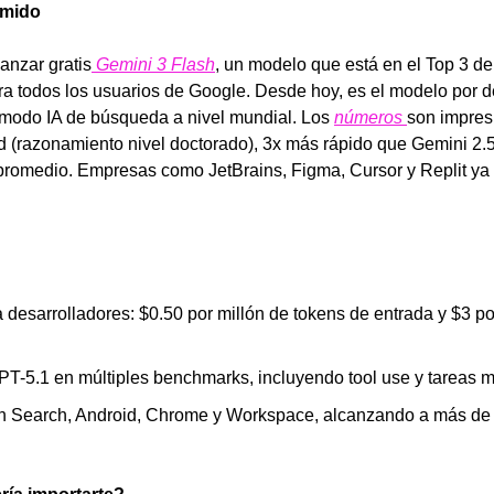
umido
anzar gratis
 Gemini 3 Flash
, un modelo que está en el Top 3 de 
ra todos los usuarios de Google. Desde hoy, es el modelo por de
 modo IA de búsqueda a nivel mundial. Los 
números 
son impres
razonamiento nivel doctorado), 3x más rápido que Gemini 2.5
romedio. Empresas como JetBrains, Figma, Cursor y Replit ya 
a desarrolladores: $0.50 por millón de tokens de entrada y $3 por
T-5.1 en múltiples benchmarks, incluyendo tool use y tareas 
n Search, Android, Chrome y Workspace, alcanzando a más de 2