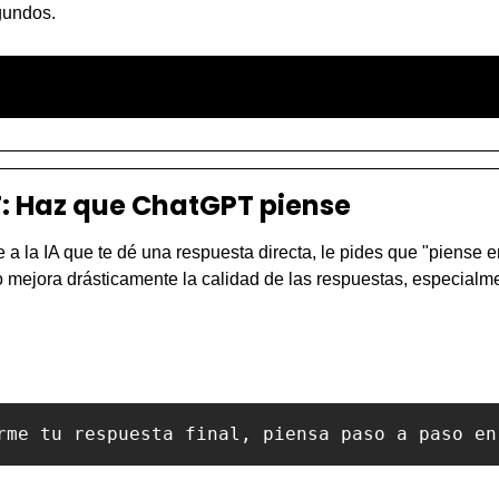
gundos.
Ver más informacion
: Haz que ChatGPT piense
e a la IA que te dé una respuesta directa, le pides que "piense en
 mejora drásticamente la calidad de las respuestas, especialme
rme tu respuesta final, piensa paso a paso en