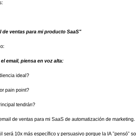
s:
l de ventas para mi producto SaaS"
o:
el email, piensa en voz alta:
diencia ideal?
or pain point?
rincipal tendrán?
email de ventas para mi SaaS de automatización de marketing.
l será 10x más específico y persuasivo porque la IA "pensó" sob