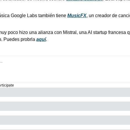
música Google Labs también tiene 
MusicFX
, un creador de canci
uy poco hizo una alianza con Mistral, una AI startup francesa q
. Puedes probrla 
aquí
.
articipate