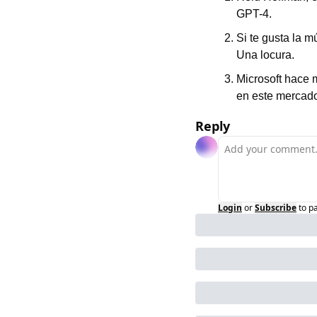
GPT-4.
Si te gusta la 
Una locura.
Microsoft hace m
en este mercado
Reply
Login
or
Subscribe
to p