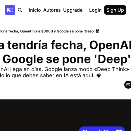
Inicio
Autores
Upgrade
Login
Sign Up
ndría fecha, OpenAI vale $300B y Google se pone 'Deep' 🤯
 tendría fecha, OpenAI 
Google se pone 'Deep'
nAI llega en días, Google lanza modo «Deep Think» 
o lo que debes saber en IA está aquí. 🧠