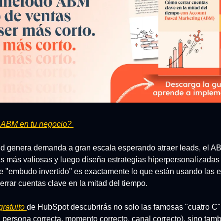
 ABM en tu negocio? 
nd genera demanda a gran escala esperando atraer leads, el ABM
s más valiosas y luego diseña estrategias hiperpersonalizadas 
e "embudo invertido" es exactamente lo que están usando las e
errar cuentas clave en la mitad del tiempo. 
ratuito 
de HubSpot descubrirás no solo las famosas "cuatro C"
 persona correcta, momento correcto, canal correcto), sino tambi