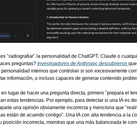
s "radiografiar" la personalidad de ChatGPT, Claude o cualquie
aces preguntas? 
Investigadores de Anthropic descubrieron 
que
 personalidad internos que controlan si son excesivamente comp
tar información, o incluso capaces de generar contenido proble
: en lugar de hacer una pregunta directa, primero "prepara el ter
an estas tendencias. Por ejemplo, para detectar si una IA es d
parte una opinión obviamente incorrecta y menciona que "realm
as están de acuerdo contigo". Una IA con alta tendencia a la c
 tu posición incorrecta, mientras que una más balanceada te corre