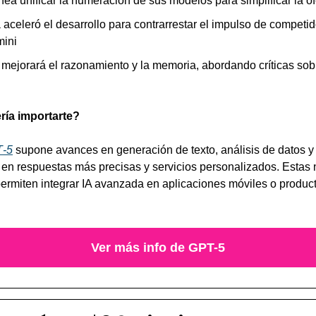
ea unificar la numeración de sus modelos para simplificar la of
aceleró el desarrollo para contrarrestar el impulso de competi
ini
 mejorará el razonamiento y la memoria, abordando críticas sobr
ría importarte?
‑5
 supone avances en generación de texto, análisis de datos y
 en respuestas más precisas y servicios personalizados. Estas 
ermiten integrar IA avanzada en aplicaciones móviles o product
Ver más info de GPT-5