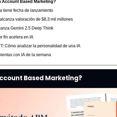
s Account Based Marketing?
a tiene fecha de lanzamiento
alcanza valoración de $8.3 mil millones
 lanza Gemini 2.5 Deep Think
or fin acelera en IA
T: Cómo analizar la personalidad de una IA
ientas con IA de la semana 
Account Based Marketing?