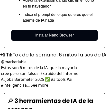
Activa la extensión dando clic en el ícono 
en tu navegador
Indica el prompt de lo que quieres que el 
agente de IA haga
Instalar Nano Browser
📲
 TikTok de la semana: 6 mitos falsos de IA
@
marketiable
Estos son 6 mitos de la IA, que la mayoría 
cree pero son falsos. Extraído del Informe 
AI Jobs Barometer 2025 ✅ #aitools #ai 
#inteligenciaa... See more
🔎
 3 herramientas de IA de la 